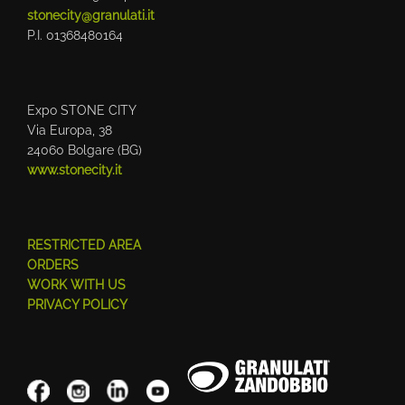
stonecity@granulati.it
P.I. 01368480164
Expo STONE CITY
Via Europa, 38
24060 Bolgare (BG)
www.stonecity.it
RESTRICTED AREA
ORDERS
WORK WITH US
PRIVACY POLICY