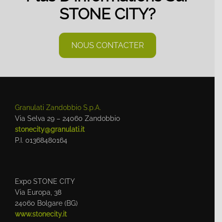
STONE CITY?
NOUS CONTACTER
Granulati Zandobbio S.p.A.
Via Selva 29 – 24060 Zandobbio
stonecity@granulati.it
P.I. 01368480164
Expo STONE CITY
Via Europa, 38
24060 Bolgare (BG)
www.stonecity.it