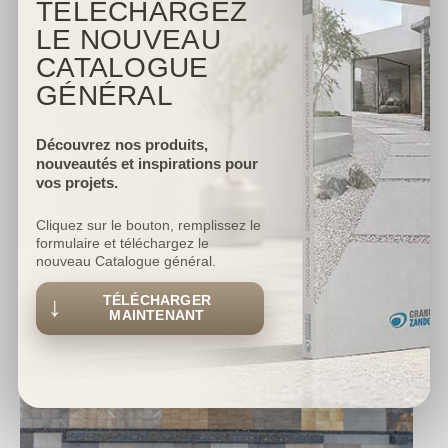
TÉLÉCHARGEZ
LE NOUVEAU
CATALOGUE
GÉNÉRAL
Voir les 12 espaces
d'exposition STONE CITY
Découvrez nos produits,
nouveautés et inspirations pour
vos projets.
Cliquez sur le bouton, remplissez le
formulaire et téléchargez le
nouveau Catalogue général.
↓
TÉLÉCHARGER
MAINTENANT