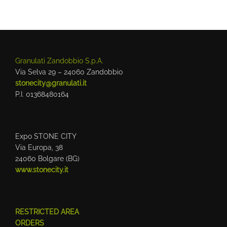
Granulati Zandobbio S.p.A.
Via Selva 29 – 24060 Zandobbio
stonecity@granulati.it
P.I. 01368480164
Expo STONE CITY
Via Europa, 38
24060 Bolgare (BG)
www.stonecity.it
RESTRICTED AREA
ORDERS