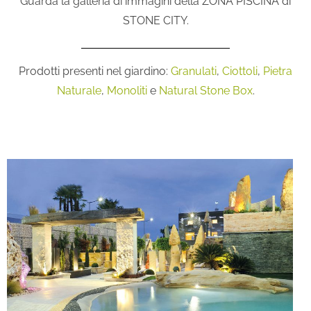
Guarda la galleria di immagini della ZONA PISCINA di
STONE CITY.
Prodotti presenti nel giardino:
Granulati
,
Ciottoli
,
Pietra
Naturale
,
Monoliti
e
Natural Stone Box
.