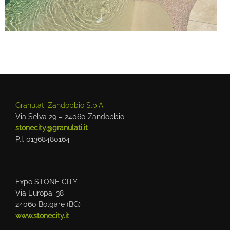
Granulati Zandobbio S.p.A.
Via Selva 29 – 24060 Zandobbio
stonecity@granulati.it
P.I. 01368480164
Expo STONE CITY
Via Europa, 38
24060 Bolgare (BG)
www.stonecity.it