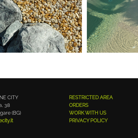
NE CITY
RESTRICTED AREA
a, 38
ORDERS
gare (BG)
WORK WITH US
ity.it
PRIVACY POLICY