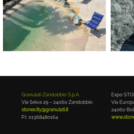
Granulati Zandobbio S.p.A.
Expo STO
Via Selva 29 – 24060 Zandobbio
Via Europ
stonecity@granulati.it
24060 Bol
P.I. 01368480164
www.stonec