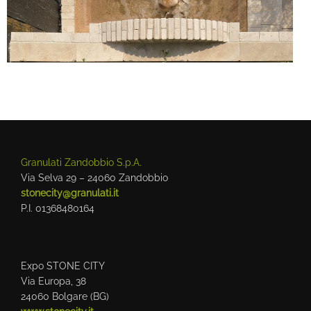
Granulati Zandobbio S.p.A.
Via Selva 29 – 24060 Zandobbio
stonecity@granulati.it
P.I. 01368480164
Expo STONE CITY
Via Europa, 38
24060 Bolgare (BG)