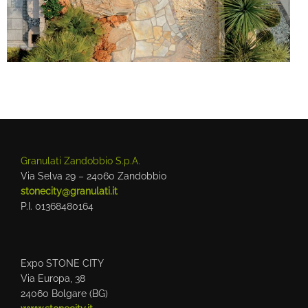
Granulati Zandobbio S.p.A.
Via Selva 29 – 24060 Zandobbio
stonecity@granulati.it
P.I. 01368480164
Expo STONE CITY
Via Europa, 38
24060 Bolgare (BG)