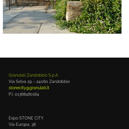
Granulati Zandobbio S.p.A.
Via Selva 29 – 24060 Zandobbio
stonecity@granulati.it
P.I. 01368480164
Expo STONE CITY
Via Europa, 38